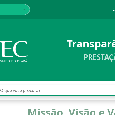
C
Transpar
PRESTAÇ
Missão, Visão e V